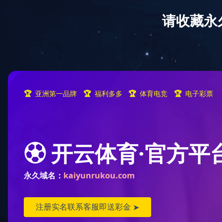
首页
关于我们
乐鱼平台_乐鱼（中国）
乐鱼平台_乐鱼（中国）一站式服务平台
联系