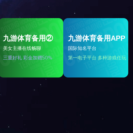
XK-610开炼机