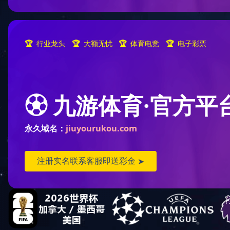
150升密炼机EVA发泡生产线