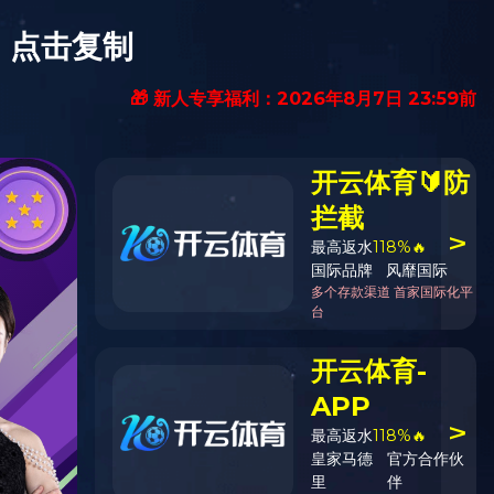
视频中心
ENGLISH